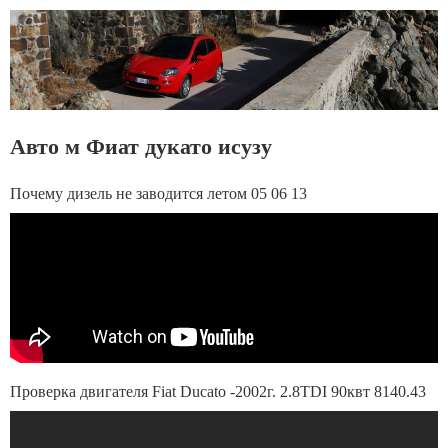
Авто м Фиат дукато исузу
Почему дизель не заводится летом 05 06 13
Проверка двигателя Fiat Ducato -2002г. 2.8TDI 90квт 8140.43