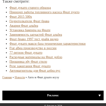
Также смотрите:
Фиат дукато старого образца
Принцип работы топливного насоса Фиат пунто
Фиат 2015 500x
Гидротолкатели Фиат брава
Авария Фиат альбеа
Установка бампера на Фиате
Заменяемость запчастей Фиат альбеа
Фиат браво 1997 тест драйв видео
Фиат дукато макси база технические характеристики
Fiat albea производство в россии
77 регион Фиат дукато
Расходные материалы на Фиат добло
Прошивка эбу Фиат стило
Реле зажигания Фиат дукато
Автомагнитолы для Фиат албеа рус
Главная
»
Новости
»
Авто м Фиат дукато исузу
Реклама:
© fiat-vag.ru 2024