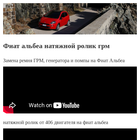
Фиат альбеа натяжной ролик грм
Замена ремня ГРМ, генератора и помпы на Фиат Альбеа
натяжной ролик от 406 двигателя на фиат альбеа