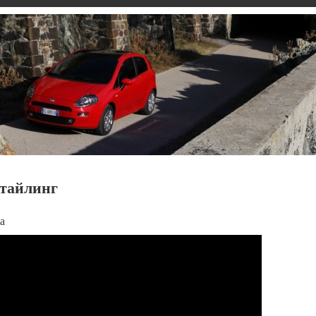
естайлинг
a