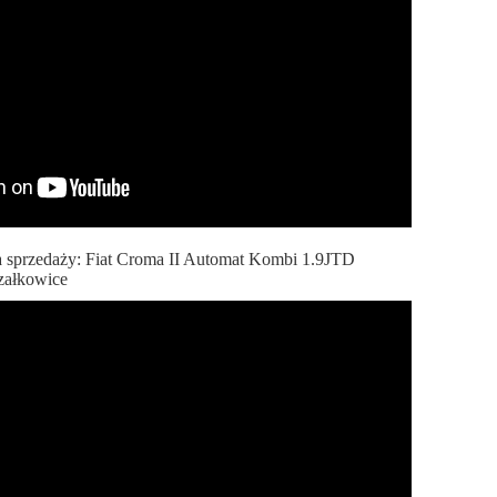
 sprzedaży: Fiat Croma II Automat Kombi 1.9JTD
załkowice