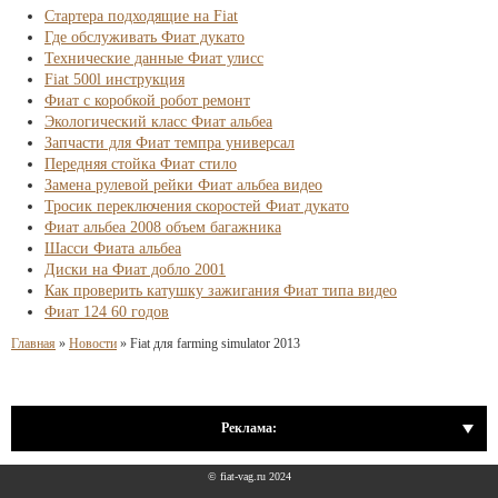
Стартера подходящие на Fiat
Где обслуживать Фиат дукато
Технические данные Фиат улисс
Fiat 500l инструкция
Фиат с коробкой робот ремонт
Экологический класс Фиат альбеа
Запчасти для Фиат темпра универсал
Передняя стойка Фиат стило
Замена рулевой рейки Фиат альбеа видео
Тросик переключения скоростей Фиат дукато
Фиат альбеа 2008 объем багажника
Шасси Фиата альбеа
Диски на Фиат добло 2001
Как проверить катушку зажигания Фиат типа видео
Фиат 124 60 годов
Главная
»
Новости
»
Fiat для farming simulator 2013
Реклама:
© fiat-vag.ru 2024