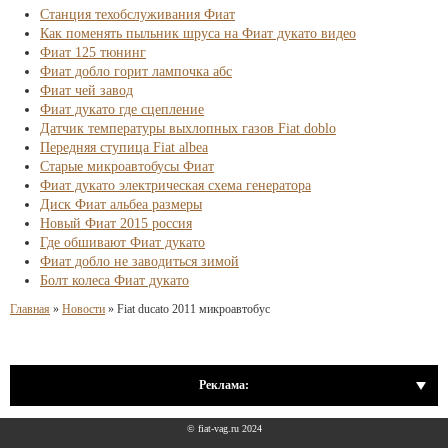
Станция техобслуживания Фиат
Как поменять пыльник шруса на Фиат дукато видео
Фиат 125 тюнинг
Фиат добло горит лампочка абс
Фиат чей завод
Фиат дукато где сцепление
Датчик температуры выхлопных газов Fiat doblo
Передняя ступица Fiat albea
Старые микроавтобусы Фиат
Фиат дукато электрическая схема генератора
Диск Фиат альбеа размеры
Новый Фиат 2015 россия
Где обшивают Фиат дукато
Фиат добло не заводиться зимой
Болт колеса Фиат дукато
Главная
»
Новости
»
Fiat ducato 2011 микроавтобус
Реклама:
© fiat-vag.ru 2024