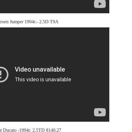
roen Jumper 1994г.- 2.5D T9A
t Ducato -1994г. 2.5TD 8140.27