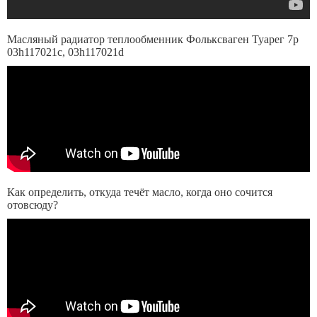
Масляный радиатор теплообменник Фольксваген Туарег 7p
03h117021c, 03h117021d
Как определить, откуда течёт масло, когда оно сочится
отовсюду?