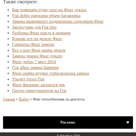
Также смотрите:
Как поменять ручку кпп на Фиат дукато
Fiat doblo panorama объем багажника
Замена выжимного подшипника сцепления Фиат
Аксессуары для Fiat tipo
Разборка Фиат панда в нижнем
Клапан егр на дизеле Фиат
Габариты Фиат темпра
Все о кпп Фиат мареа дизель
Замена днища Фиат дукато
Фиат добло 7 мест 2014
Fiat albea замена бампера
Фиат альбеа втулки стабилизатора замена
Уходит тосол Fiat
Фиат фиорино загорелся чек
Гнездо прикуривателя на Fiat
Главная
»
Выбор
»
Фиат теплообменник на двигатель
Реклама:
© fiat-vag.ru 2024