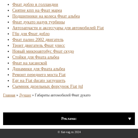
Фиат добло в голландии
Снятие кпп на Фиат мареа
Подшипники на колеса Фиат альбеа
Фиат дукато надув турбины
Автозапчасти и аксессуары для автомобилей Fiat
Гбц для Фиат добло
Фиат палио 2002 двигатель
Троит двигатель Фиат улисс
Новый микроавтобус Фиат скудо
Стойки для Фиата альбеа
Фиат на хасанской
Динамики для Фиата альбеа
Ремонт переднего моста Fiat
Egr на Fiat ducato заглушить
Съемник дизельных форсунок Fiat jtd
Главная
»
Лучшее
»
Габариты автомобилей Фиат дукато
Реклама:
© fiat-vag.ru 2024