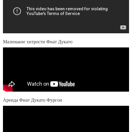
Маленькие хитрости Фиат Дукато
Аренда Фиат Дукато Фургон