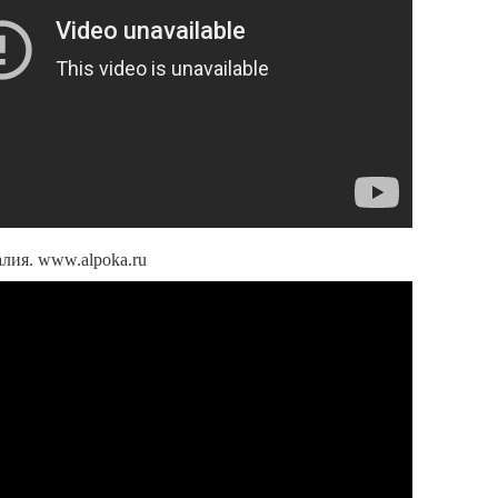
алия. www.alpoka.ru