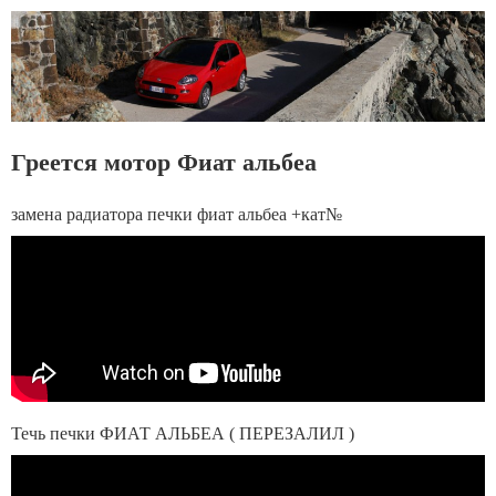
Греется мотор Фиат альбеа
замена радиатора печки фиат альбеа +кат№
Течь печки ФИАТ АЛЬБЕА ( ПЕРЕЗАЛИЛ )