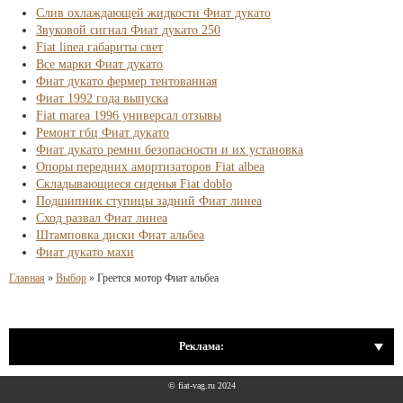
Слив охлаждающей жидкости Фиат дукато
Звуковой сигнал Фиат дукато 250
Fiat linea габариты свет
Все марки Фиат дукато
Фиат дукато фермер тентованная
Фиат 1992 года выпуска
Fiat marea 1996 универсал отзывы
Ремонт гбц Фиат дукато
Фиат дукато ремни безопасности и их установка
Опоры передних амортизаторов Fiat albea
Складывающиеся сиденья Fiat doblo
Подшипник ступицы задний Фиат линеа
Сход развал Фиат линеа
Штамповка диски Фиат альбеа
Фиат дукато махи
Главная
»
Выбор
»
Греется мотор Фиат альбеа
Реклама:
© fiat-vag.ru 2024