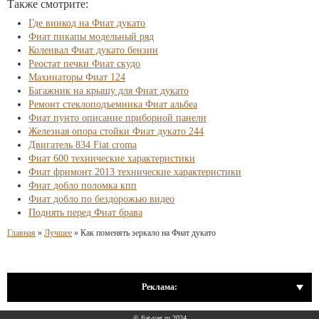
Также смотрите:
Где винкод на Фиат дукато
Фиат пикапы модельный ряд
Коленвал Фиат дукато бензин
Реостат печки Фиат скудо
Махинаторы Фиат 124
Багажник на крышу для Фиат дукато
Ремонт стеклоподъемника Фиат альбеа
Фиат пунто описание приборной панели
Железная опора стойки Фиат дукато 244
Двигатель 834 Fiat croma
Фиат 600 технические характеристики
Фиат фримонт 2013 технические характеристики
Фиат добло поломка кпп
Фиат добло по бездорожью видео
Поднять перед Фиат брава
Главная
»
Лучшее
»
Как поменять зеркало на Фиат дукато
Реклама:
© fiat-vag.ru 2024