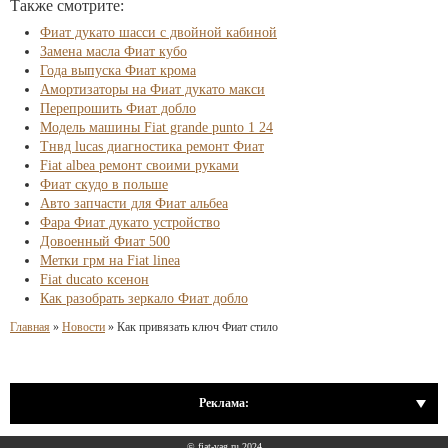
Также смотрите:
Фиат дукато шасси с двойной кабиной
Замена масла Фиат кубо
Года выпуска Фиат крома
Амортизаторы на Фиат дукато макси
Перепрошить Фиат добло
Модель машины Fiat grande punto 1 24
Тнвд lucas диагностика ремонт Фиат
Fiat albea ремонт своими руками
Фиат скудо в польше
Авто запчасти для Фиат альбеа
Фара Фиат дукато устройство
Довоенный Фиат 500
Метки грм на Fiat linea
Fiat ducato ксенон
Как разобрать зеркало Фиат добло
Главная
»
Новости
»
Как привязать ключ Фиат стило
Реклама:
© fiat-vag.ru 2024