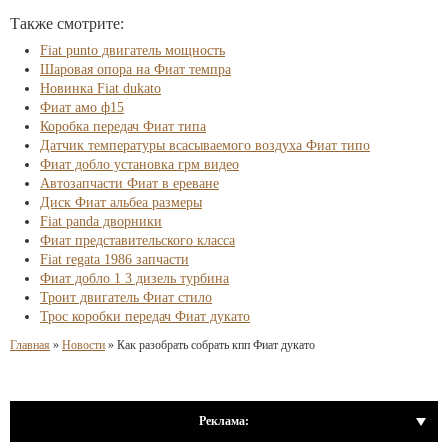
Также смотрите:
Fiat punto двигатель мощность
Шаровая опора на Фиат темпра
Новинка Fiat dukato
Фиат амо ф15
Коробка передач Фиат типа
Датчик температуры всасываемого воздуха Фиат типо
Фиат добло установка грм видео
Автозапчасти Фиат в ереване
Диск Фиат альбеа размеры
Fiat panda дворники
Фиат представительского класса
Fiat regata 1986 запчасти
Фиат добло 1 3 дизель турбина
Троит двигатель Фиат стило
Трос коробки передач Фиат дукато
Главная
»
Новости
»
Как разобрать собрать кпп Фиат дукато
Реклама: