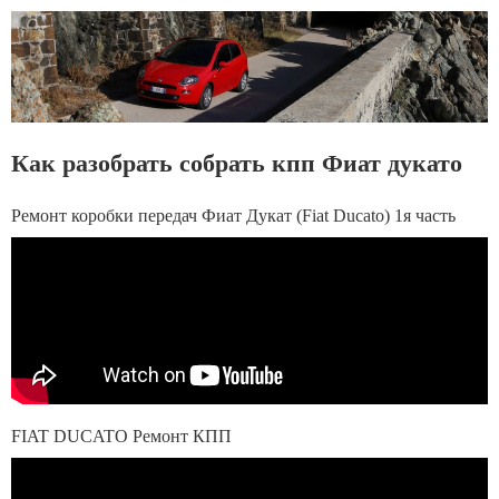
Как разобрать собрать кпп Фиат дукато
Ремонт коробки передач Фиат Дукат (Fiat Ducato) 1я часть
FIAT DUCATO Ремонт КПП