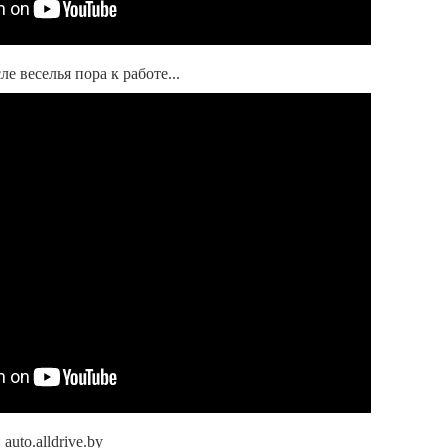
ле веселья пора к работе...
uto.alldrive.by