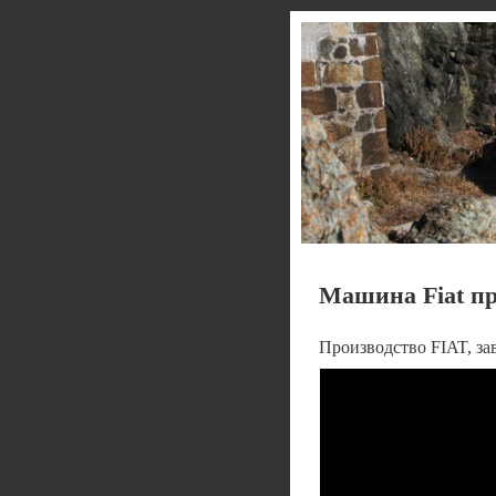
Машина Fiat п
Производство FIAT, з