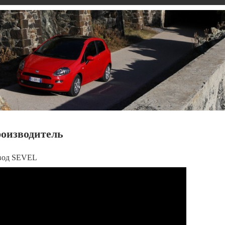
роизводитель
авод SEVEL