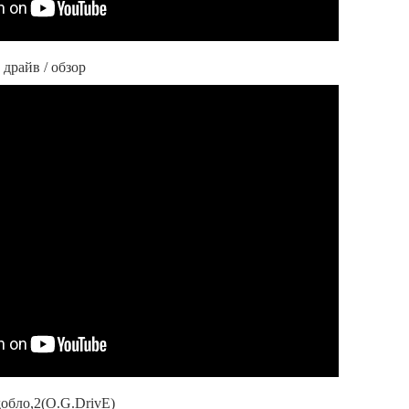
т драйв / обзор
добло,2(O.G.DrivE)