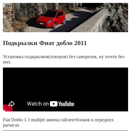
Подкрылки Фиат добло 2011
Установка подкрылков(локеров) без саморезов, ну почти без
них
Fiat Doblo 1.3 multijet замена сайлентблоков в передних
рычагах