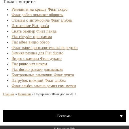
Также смотрите:
Рейлинги на крышу Фиат скудо
Фиат добло прыгают обороты
Отзывы о автомобиле Фиат альбеа
Испытание Fiat panda
Снять бампер Фиат панда
Fiat chrysler программа
Fiat albea видео обзор
Фиат мареа распылитель на форсунки
Зимняя резина для Fiat ducato
Видео с камеры Фиат дукато
Fiat punto нет искры
Fiat ducato размер динамиков
Контрольные лампочки Фиат пунто
Патрубок нижний Фиат альбеа
Фиат альбеа замена ремня грм метки
Главная
»
Новинки
»
Подкрылки Фиат добло 2011
Реклама:
© fiat-vag.ru 2024