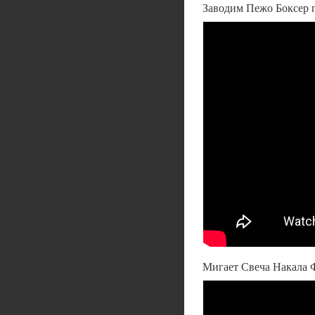
Заводим Пежо Боксер п
Мигает Свеча Накала Ф