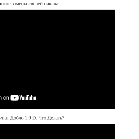
осле замены свечей накала
иат Добло 1.9 D. Что Делать?