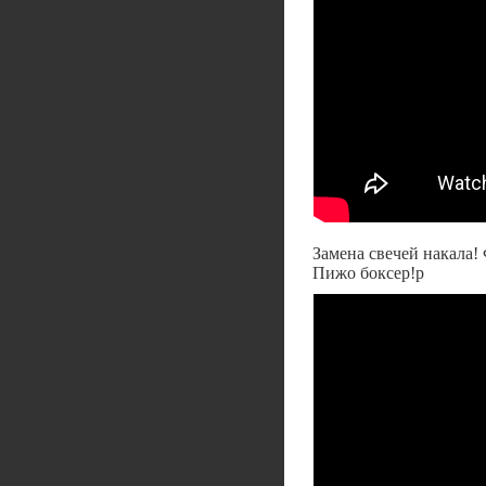
Замена свечей накала!
Пижо боксер!р