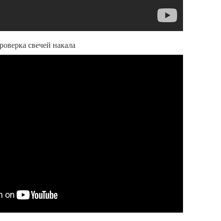
роверка свечей накала