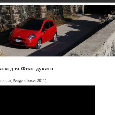
кала для Фиат дукато
акала( Peugeot boxer 2011)