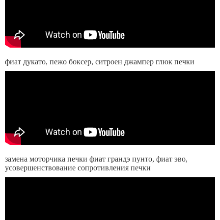
фиат дукато, пежо боксер, ситроен джампер глюк печки
замена моторчика печки фиат грандэ пунто, фиат эво,
усовершенствование сопротивления печки