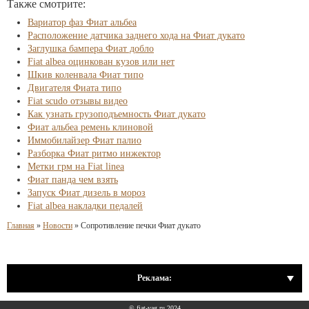
Также смотрите:
Вариатор фаз Фиат альбеа
Расположение датчика заднего хода на Фиат дукато
Заглушка бампера Фиат добло
Fiat albea оцинкован кузов или нет
Шкив коленвала Фиат типо
Двигателя Фиата типо
Fiat scudo отзывы видео
Как узнать грузоподъемность Фиат дукато
Фиат альбеа ремень клиновой
Иммобилайзер Фиат палио
Разборка Фиат ритмо инжектор
Метки грм на Fiat linea
Фиат панда чем взять
Запуск Фиат дизель в мороз
Fiat albea накладки педалей
Главная
»
Новости
»
Сопротивление печки Фиат дукато
Реклама:
© fiat-vag.ru 2024