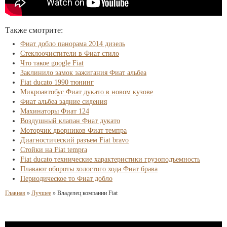
Также смотрите:
Фиат добло панорама 2014 дизель
Стеклоочистители в Фиат стило
Что такое google Fiat
Заклинило замок зажигания Фиат альбеа
Fiat ducato 1990 тюнинг
Микроавтобус Фиат дукато в новом кузове
Фиат альбеа задние сидения
Махинаторы Фиат 124
Воздушный клапан Фиат дукато
Моторчик дворников Фиат темпра
Диагностический разъем Fiat bravo
Стойки на Fiat tempra
Fiat ducato технические характеристики грузоподъемность
Плавают обороты холостого хода Фиат брава
Периодическое то Фиат добло
Главная
»
Лучшее
»
Владелец компании Fiat