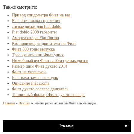
Также смотрите:
Привод спидометра Фиат на ваз
Fiat albea вилка сцепления
Литые диски для Fiat doblo
Fiat doblo 2008 габариты
Амортизаторы Fiat fiorino
Кто производит двигатели на Фиат
Фиат 500 годы выпуска
Трос кулисы кпп Фиат улисс
Иммобилайзер Фиат альбеа где находится
Размер шин Фиат дукато 2014
Фиат на хасанской
Fiat brava замена колодок
Описание Fiat croma
Фиат дукато соллерс двигатель
Топливный фильтр Фиат дукато соллерс
Главная
»
Лучшее
»
Замена рулевых тяг на Фиат альбеа видео
Реклама: