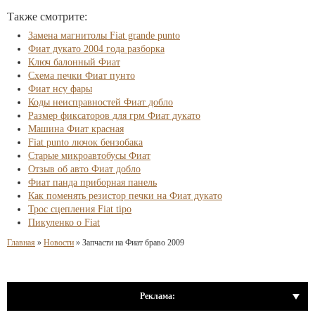
Также смотрите:
Замена магнитолы Fiat grande punto
Фиат дукато 2004 года разборка
Ключ балонный Фиат
Схема печки Фиат пунто
Фиат нсу фары
Коды неисправностей Фиат добло
Размер фиксаторов для грм Фиат дукато
Машина Фиат красная
Fiat punto лючок бензобака
Старые микроавтобусы Фиат
Отзыв об авто Фиат добло
Фиат панда приборная панель
Как поменять резистор печки на Фиат дукато
Трос сцепления Fiat tipo
Пикуленко о Fiat
Главная
»
Новости
»
Запчасти на Фиат браво 2009
Реклама: