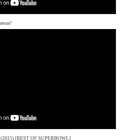
авная"
ля (2015) [BEST OF SUPERBOWL]