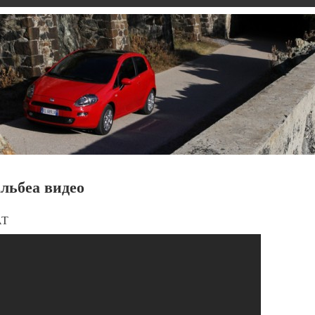
льбеа видео
АТ